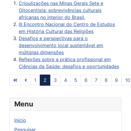
Crioulizações nas Minas Gerais Sete e
Oitocentista: sobrevivências culturais
africanas no interior do Brasil.
III Encontro Nacional do Centro de Estudos
em História Cultural das Religiões
Desafios e perspectivas para o
desenvolvimento local sustentável em
múltiplas dimensões
Reflexões sobre a prática profissional em
Ciências da Saúde: desafios e oportunidades
1
2
3
4
5
6
7
8
9
10
Página 2 de 31
Menu
Início
Pesquisar