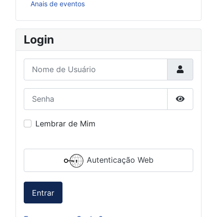
Anais de eventos
Login
Nome de Usuário
Senha
Mostrar S
Lembrar de Mim
Autenticação Web
Entrar