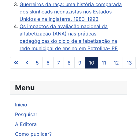
Guerreiros da raça: uma história comparada
dos skinheads neonazistas nos Estados
Unidos e na Inglaterra, 1983–1993
Os impactos da avaliação nacional da
alfabetização (ANA) nas práticas
pedagógicas do ciclo de alfabetização na
rede municipal de ensino em Petrolina- PE
5
6
7
8
9
10
11
12
13
Página 10 de 31
Menu
Início
Pesquisar
A Editora
Como publicar?