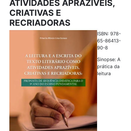
ATIVIDADES APRAZÍVEIS,
CRIATIVAS E
RECRIADORAS
ISBN: 978-
65-86413-
90-8
Sinopse: A
prática da
leitura