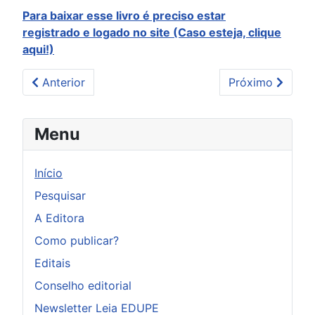
Para baixar esse livro é preciso estar
registrado
e logado no site (Caso esteja, clique
aqui!)
Artigo anterior: Cartografia de práticas pedagógica
Próximo artigo:
Anterior
Próximo
Menu
Início
Pesquisar
A Editora
Como publicar?
Editais
Conselho editorial
Newsletter Leia EDUPE