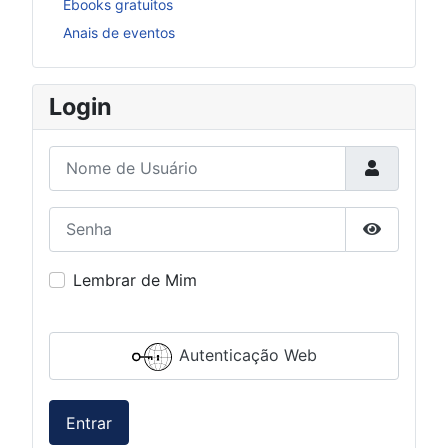
Ebooks gratuitos
Anais de eventos
Login
Nome de Usuário
Senha
Mostrar S
Lembrar de Mim
Autenticação Web
Entrar