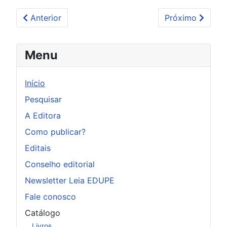
Artigo anterior: Conservação de água em prédios púb
Próximo artigo: 
Anterior
Próximo
Menu
Início
Pesquisar
A Editora
Como publicar?
Editais
Conselho editorial
Newsletter Leia EDUPE
Fale conosco
Catálogo
Livros