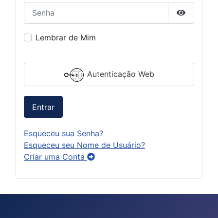
Senha
Mostrar S
Lembrar de Mim
Autenticação Web
Entrar
Esqueceu sua Senha?
Esqueceu seu Nome de Usuário?
Criar uma Conta