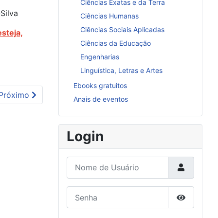
Ciências Exatas e da Terra
Silva
Ciências Humanas
Ciências Sociais Aplicadas
esteja,
Ciências da Educação
Engenharias
Linguística, Letras e Artes
Ebooks gratuitos
Próximo artigo: Educação, ciência e sustentabilidade: int
Próximo
Anais de eventos
Login
Nome de Usuário
Senha
Mostrar S