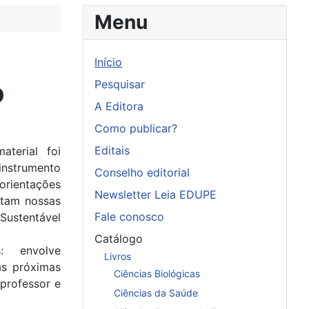
Menu
Início
o
Pesquisar
A Editora
Como publicar?
Editais
terial foi
instrumento
Conselho editorial
 orientações
Newsletter Leia EDUPE
ectam nossas
Fale conosco
Sustentável
Catálogo
: envolve
Livros
as próximas
Ciências Biológicas
 professor e
Ciências da Saúde