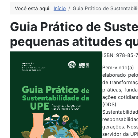
Você está aqui:
Início
Guia Prático de Sustentabi
Guia Prático de Sust
pequenas atitudes qu
ISBN: 978-85-
Bem-vindo(a) 
elaborado pelo
de transformaç
práticas, fund
ações cotidian
(ODS).
Sustentabil
responsabilid
gerações. Noss
servidor da UP