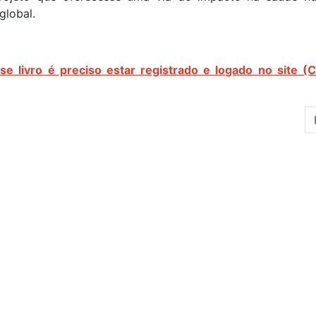
global.
se livro é preciso estar registrado
e logado no site (C
fragmentos de uma experiência de formação docente