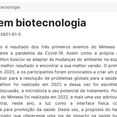
tecnologia
em biotecnologia
85651-61-5
ão é resultado dos três primeiros eventos do Mimesis
rante a pandemia da Covid-19. Assim como a própria 
thon buscou se adaptar às mudanças do ambiente na exp
 melhor resultado e encontrar a sua melhor versão. O pri
em 2020, e os participantes foram provocados a criar um 
buir para a resolução de problemas globais para a saúd
thon foi realizado em 2021, e dessa vez foi escolhi
discussão, a microbiota e seu potencial de tratamento. Po
o do Mimesis foi realizada em 2022, e mais uma vez adoto
ntral, neste ano, a luz como a interface física c
ca para promoção da saúde. Desta vez, a proposta do ha
rojeto que oferecesse uma via de impacto na saúde h