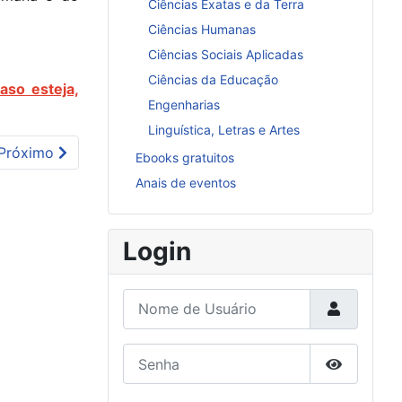
Ciências Exatas e da Terra
Ciências Humanas
Ciências Sociais Aplicadas
Ciências da Educação
aso esteja,
Engenharias
Linguística, Letras e Artes
Próximo artigo: Oficinas de educação ambiental: ações loca
Próximo
Ebooks gratuitos
Anais de eventos
Login
Nome de Usuário
Senha
Mostrar S