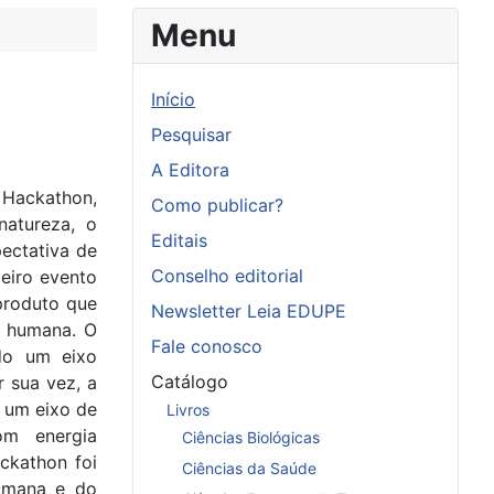
Menu
Início
Pesquisar
A Editora
 Hackathon,
Como publicar?
natureza, o
Editais
ectativa de
Conselho editorial
meiro evento
produto que
Newsletter Leia EDUPE
e humana. O
Fale conosco
do um eixo
Catálogo
r sua vez, a
u um eixo de
Livros
om energia
Ciências Biológicas
ckathon foi
Ciências da Saúde
umana e do