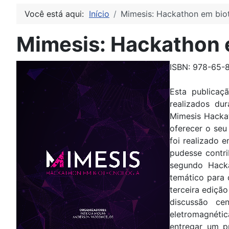
Você está aqui:
Início
Mimesis: Hackathon em bio
Mimesis: Hackathon 
ISBN: 978-65-
Esta publicaç
realizados du
Mimesis Hacka
oferecer o seu
foi realizado 
pudesse contri
segundo Hacka
temático para 
terceira ediçã
discussão ce
eletromagnéti
entregar um p