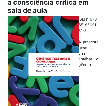
a consciência crítica em
sala de aula
ISBN: 978-
65-85651-
81-3
A presente
pesquisa
visa
analisar o
gênero