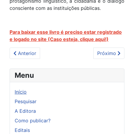
protagonismo linguístico, a cidadania e o diálogo
consciente com as instituições públicas.
Para baixar esse livro é preciso estar registrado
e logado no site (Caso esteja, clique aqui!)
Artigo anterior: Apropriação do sistema de escrita al
Próximo artigo:
Anterior
Próximo
Menu
Início
Pesquisar
A Editora
Como publicar?
Editais