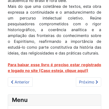
acadêmica no Brasil e fora dele.
Mais do que uma coletânea de textos, esta obra
expressa a continuidade e o amadurecimento de
um percurso intelectual coletivo. Reúne
pesquisadores comprometidos com o rigor
historiográfico, a coerência analítica e a
ampliação das fronteiras do conhecimento sobre
o Espiritismo, reafirmando a importância de
estudá-lo como parte constitutiva da história das
ideias, das religiosidades e das práticas culturais.
Para baixar esse livro é preciso estar registrado
e logado no site (Caso esteja, clique aqui!)
Artigo anterior: Práticas inovadoras e desafios con
Próximo artigo: 
Anterior
Próximo
Menu