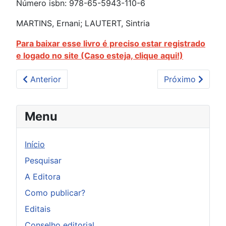
Número isbn: 978-65-5943-110-6
MARTINS, Ernani; LAUTERT, Sintria
Para baixar esse livro é preciso estar registrado
e logado no site (Caso esteja, clique aqui!)
Artigo anterior: Educação ambiental no ensino superi
Próximo artigo:
Anterior
Próximo
Menu
Início
Pesquisar
A Editora
Como publicar?
Editais
Conselho editorial