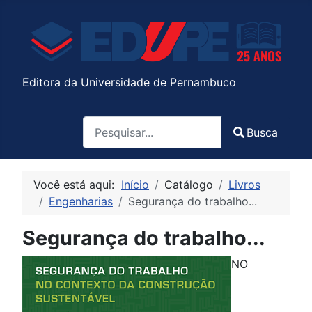
Editora da Universidade de Pernambuco
Pesquisa
Busca
Type 2 or more characters for results.
Você está aqui:
Início
Catálogo
Livros
Engenharias
Segurança do trabalho...
Segurança do trabalho...
NO