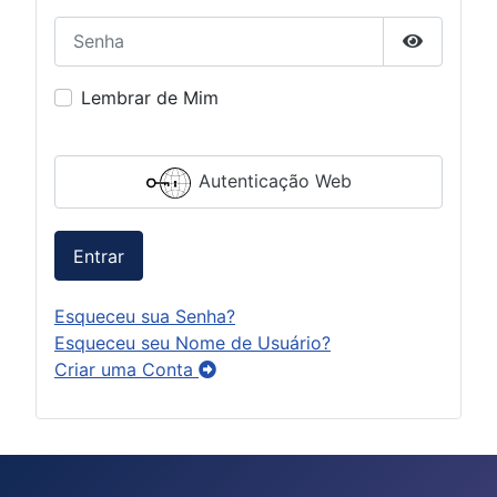
Senha
Mostrar S
Lembrar de Mim
Autenticação Web
Entrar
Esqueceu sua Senha?
Esqueceu seu Nome de Usuário?
Criar uma Conta