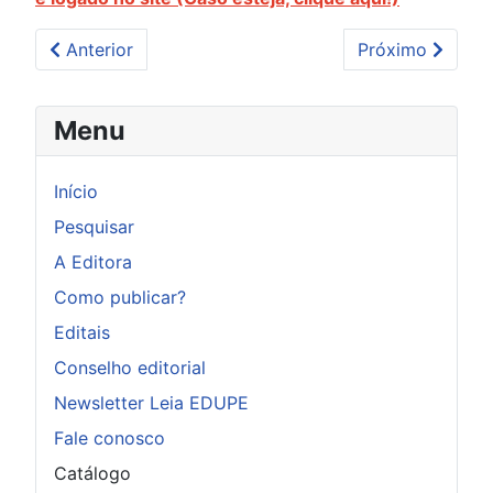
Artigo anterior: Anais do I Congresso de Urgência e
Próximo artigo:
Anterior
Próximo
Menu
Início
Pesquisar
A Editora
Como publicar?
Editais
Conselho editorial
Newsletter Leia EDUPE
Fale conosco
Catálogo