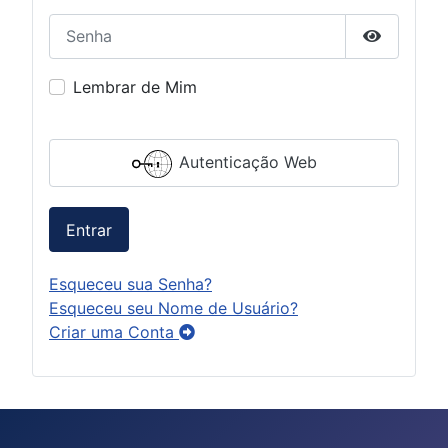
Senha
Mostrar S
Lembrar de Mim
Autenticação Web
Entrar
Esqueceu sua Senha?
Esqueceu seu Nome de Usuário?
Criar uma Conta