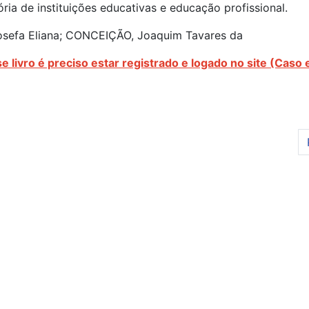
ria de instituições educativas e educação profissional.
osefa Eliana; CONCEIÇÃO, Joaquim Tavares da
e livro é preciso estar registrado e logado no site (Caso 
tale: Estudo Comparado sobre a Escrita da História no Tempo