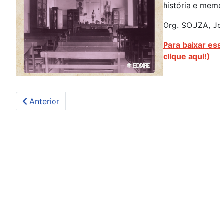
história e memó
Org. SOUZA, J
Para baixar ess
clique aqui!)
Artigo anterior: Digital History e Storiografia Digi
Anterior