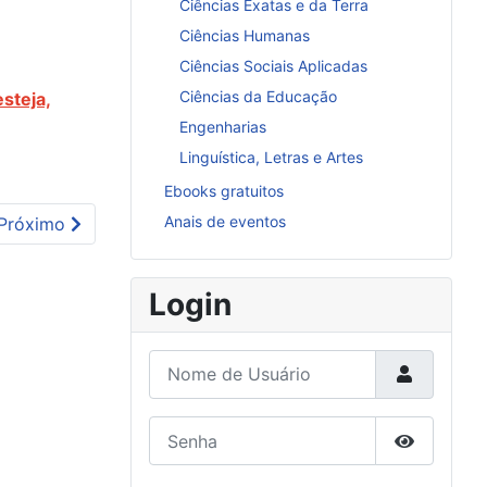
Ciências Exatas e da Terra
Ciências Humanas
Ciências Sociais Aplicadas
Ciências da Educação
esteja,
Engenharias
Linguística, Letras e Artes
Ebooks gratuitos
 Presente (2001-2011)
Próximo artigo: História, internet e novas mídias: preocup
Anais de eventos
Próximo
Login
Nome de Usuário
Senha
Mostrar S