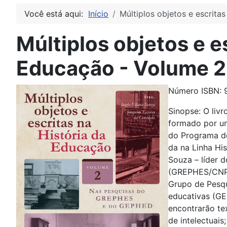
Você está aqui:
Início
Múltiplos objetos e escrita
Múltiplos objetos e e
Educação - Volume 2
Número ISBN: 
Sinopse: O livr
formado por um
do Programa d
da na Linha Hi
Souza – líder 
(GREPHES/CNPq/
Grupo de Pesqu
educativas (GE
encontrarão te
de intelectuais