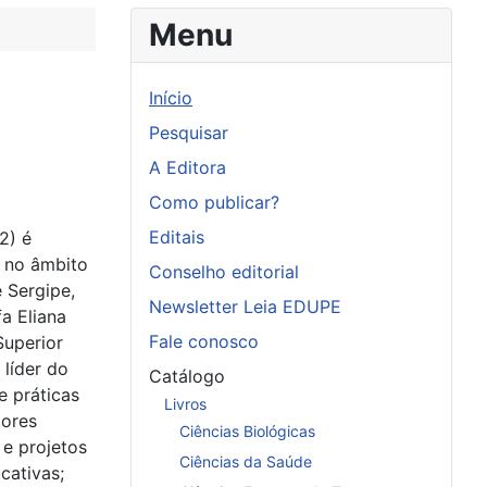
Menu
Início
Pesquisar
A Editora
Como publicar?
Editais
2) é
s no âmbito
Conselho editorial
 Sergipe,
Newsletter Leia EDUPE
a Eliana
Fale conosco
Superior
líder do
Catálogo
e práticas
Livros
tores
Ciências Biológicas
 e projetos
Ciências da Saúde
cativas;