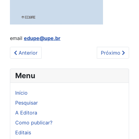
email
edupe@upe.br
Artigo anterior: Conservação de água em prédios púb
Próximo artigo:
Anterior
Próximo
Menu
Início
Pesquisar
A Editora
Como publicar?
Editais